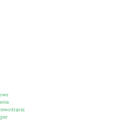
dows
enia
rzewodzącej
gier