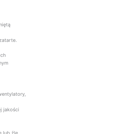
niętą
atarte.
ych
jnym
wentylatory,
 jakości
 lub źle