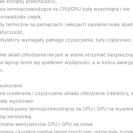
ało którędy przechodzić),
sta termoprzewodząca na CPU/GPU była wyschnięta i nie
prowadzała ciepła,
dy termiczne na pamięciach i sekcjach zasilania miały spad
astyczność,
ntylatory wymagały pełnego czyszczenia, były częściowo z
nie układ chłodzenia nie jest w stanie utrzymać bezpieczn
 a laptop broni się spadkiem wydajności, a w końcu awary
m.
 wykonane
ne rozebranie i czyszczenie układu chłodzenia (radiatory, 
nały wylotowe).
miana pasty termoprzewodzącej na CPU i GPU na wysokiej
stę serwisową.
miana wentylatorów CPU i GPU na nowe.
miana / korekta padów termicznych tam, gdzie były zużyte