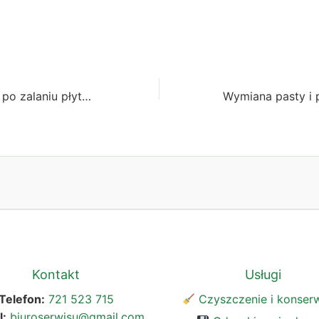
Macbook M1/M2 po zalaniu płyty głównej kawą
Kontakt
Usługi
Telefon:
721 523 715
Czyszczenie i konser
l:
biuroserwisu@gmail.com