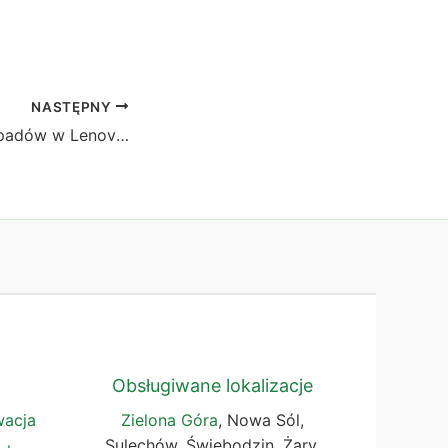
NASTĘPNY
Wymiana pasty i padów w Lenovo Legion 5 – gamingowy
Obsługiwane lokalizacje
wacja
Zielona Góra
, Nowa Sól,
Sulechów, Świebodzin, Żary,