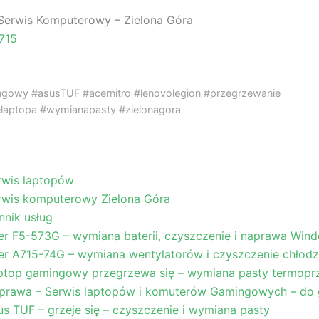
Serwis Komputerowy – Zielona Góra
715
gowy #asusTUF #acernitro #lenovolegion #przegrzewanie
laptopa #wymianapasty #zielonagora
rwis laptopów
rwis komputerowy Zielona Góra
nnik usług
er F5-573G – wymiana baterii, czyszczenie i naprawa Win
er A715-74G – wymiana wentylatorów i czyszczenie chłodz
ptop gamingowy przegrzewa się – wymiana pasty termop
prawa – Serwis laptopów i komuterów Gamingowych – do 
us TUF – grzeje się – czyszczenie i wymiana pasty