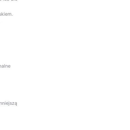
skiem.
.
malne
nniejszą