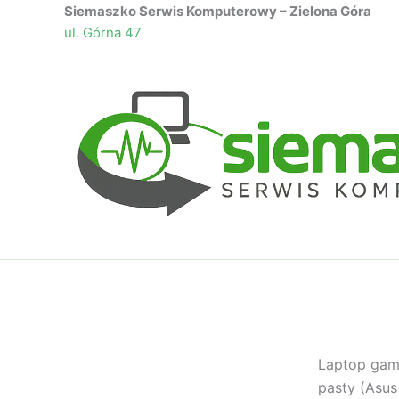
Przejdź
Siemaszko Serwis Komputerowy – Zielona Góra
ul. Górna 47
do
treści
Laptop gami
pasty (Asus