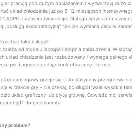
gier pracują pod dużym obciążeniem i wytwarzają dużo cie
chać układ chłodzenia już po 8–12 miesiącach intensywneg
CPU/GPU z czasem twardnieje. Dlatego serwis termiczny co
ną „obsługą eksploatacyjną”, tak jak wymiana oleju w samo
le kosztuje taka usługa?
t zależą od modelu laptopa i stopnia zabrudzenia. W lapto
h układ chłodzenia jest rozbudowany i wymaga pełnego 
sze po diagnozie podaję konkretną cenę i termin.
laptop gamingowy grzeje się ( lub klasyczny przegrzewa się)
 się w trakcie gry – nie czekaj, bo długotrwałe wysokie te
zić układ graficzny lub płytę główną. Odwiedź mój serwis 
rierem bądź do paczkomatu.
bny problem?