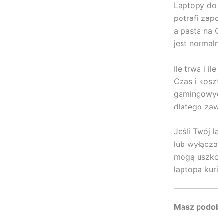
Laptopy do 
potrafi zap
a pasta na 
jest normal
Ile trwa i i
Czas i kosz
gamingowyc
dlatego zaw
Jeśli Twój 
lub wyłącza
mogą uszkod
laptopa ku
Masz podo