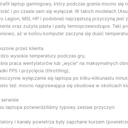
trafił laptop gamingowy, który podczas grania mocno się 
jność i po czasie sam się wyłączał. W takich modelach (Asu
vo Legion, MSI, HP i podobne) najczęstszą przyczyną jest
zenia oraz zużyta pasta i pady termoprzewodzące. Taki p
pniowo, aż w końcu komputer zaczyna się dusić temperatu
szone przez klienta
rdzo wysokie temperatury podczas gry,
ośna praca wentylatorów lub „wycie” na maksymalnych obr
dki FPS i przycięcia (throttling),
moczynne wyłączanie się laptopa po kilku–kilkunastu minut
ęsto też: mocno nagrzewająca się obudowa w okolicach kla
serwisie
iu laptopa potwierdziliśmy typowy zestaw przyczyn:
diatory i kanały powietrza były zapchane kurzem (powietrz