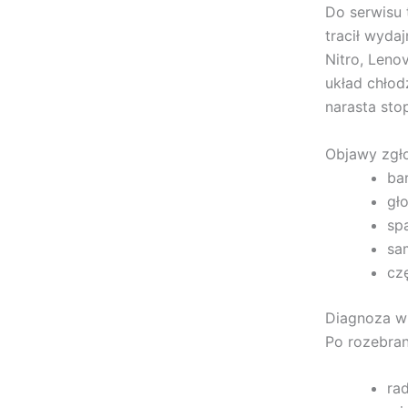
Do serwisu 
tracił wyda
Nitro, Leno
układ chłod
narasta sto
Objawy zgło
ba
gł
spa
sa
cz
Diagnoza w 
Po rozebran
ra