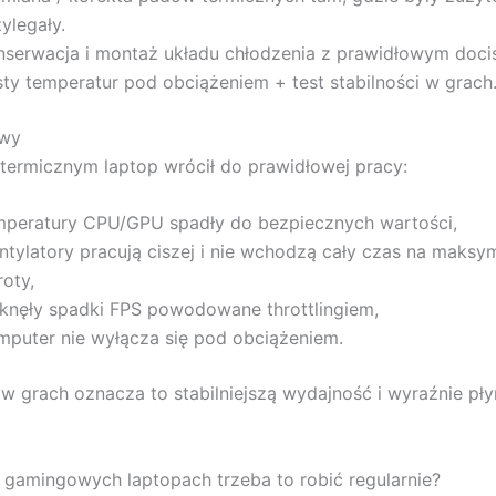
ylegały.
nserwacja i montaż układu chłodzenia z prawidłowym doci
sty temperatur pod obciążeniem + test stabilności w grach
awy
 termicznym laptop wrócił do prawidłowej pracy:
mperatury CPU/GPU spadły do bezpiecznych wartości,
ntylatory pracują ciszej i nie wchodzą cały czas na maksy
roty,
iknęły spadki FPS powodowane throttlingiem,
mputer nie wyłącza się pod obciążeniem.
w grach oznacza to stabilniejszą wydajność i wyraźnie pły
gamingowych laptopach trzeba to robić regularnie?