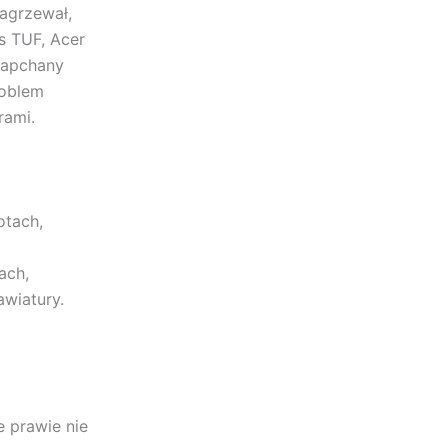
nagrzewał,
s TUF, Acer
 zapchany
roblem
rami.
otach,
ach,
wiatury.
e prawie nie