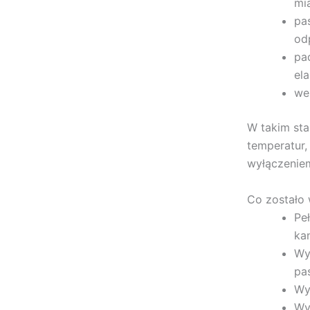
mi
pa
od
pa
el
we
W takim sta
temperatur,
wyłączenie
Co zostało
Peł
ka
Wy
pa
Wy
Wy