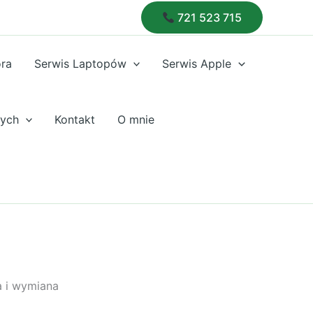
721 523 715
óra
Serwis Laptopów
Serwis Apple
nych
Kontakt
O mnie
a i wymiana