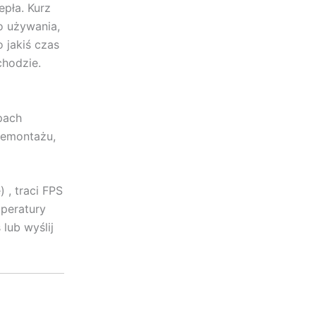
pła. Kurz
o używania,
 jakiś czas
chodzie.
pach
demontażu,
 , traci FPS
mperatury
lub wyślij