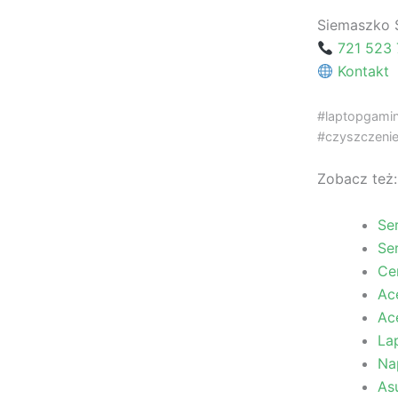
Siemaszko 
721 523 
Kontakt
#laptopgamin
#czyszczenie
Zobacz też:
Se
Se
Ce
Ac
Ac
La
Na
As