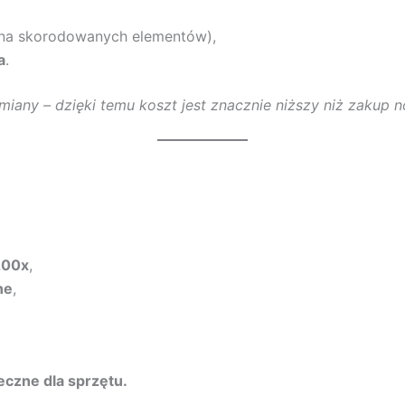
na skorodowanych elementów),
a
.
iany – dzięki temu koszt jest znacznie niższy niż zakup n
200x
,
ne
,
eczne dla sprzętu.