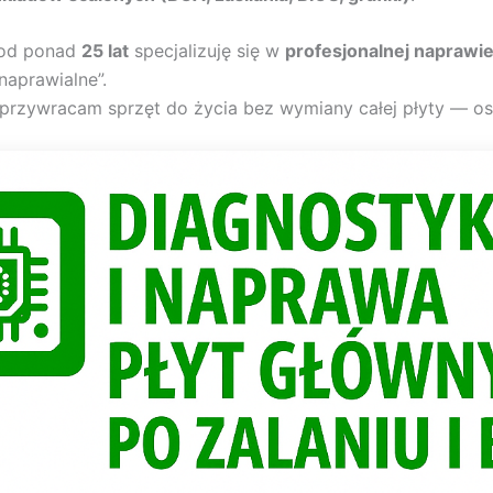
od ponad
25 lat
specjalizuję się w
profesjonalnej naprawi
naprawialne”.
rzywracam sprzęt do życia bez wymiany całej płyty — oszc