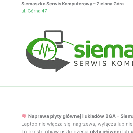
Przejdź
Siemaszko Serwis Komputerowy – Zielona Góra
ul. Górna 47
do
treści
Naprawa płyty głównej i układów BGA – Sie
Laptop nie włącza się, nagrzewa, wyłącza lub nie
To często objaw uszkodzenia
płyty głównej
lub
u