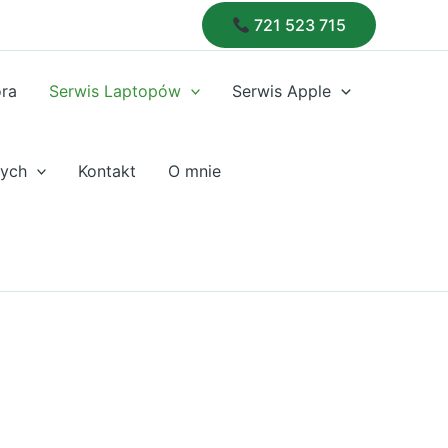
721 523 715
óra
Serwis Laptopów
Serwis Apple
nych
Kontakt
O mnie