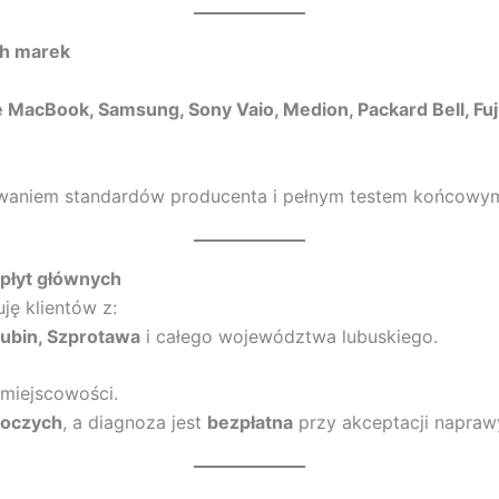
ch marek
ple MacBook, Samsung, Sony Vaio, Medion, Packard Bell, 
owaniem standardów producenta i pełnym testem końcowy
 płyt głównych
uję klientów z:
Gubin, Szprotawa
i całego województwa lubuskiego.
miejscowości.
boczych
, a diagnoza jest
bezpłatna
przy akceptacji napraw