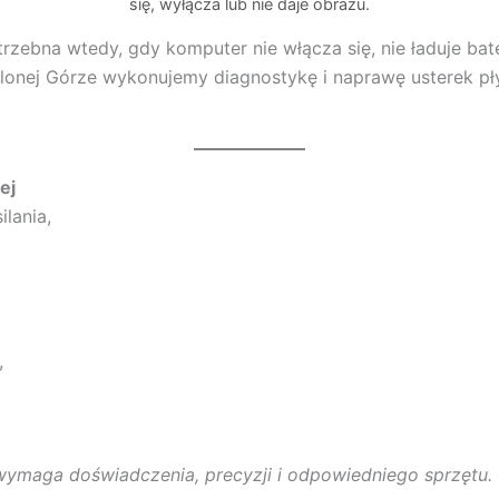
się, wyłącza lub nie daje obrazu.
zebna wtedy, gdy komputer nie włącza się, nie ładuje bater
onej Górze wykonujemy diagnostykę i naprawę usterek p
ej
ilania,
,
 wymaga doświadczenia, precyzji i odpowiedniego sprzętu.