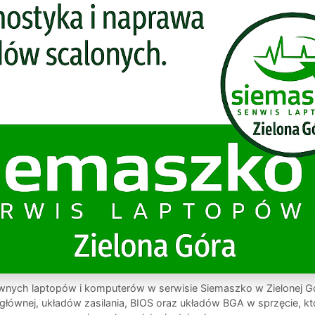
wnych laptopów i komputerów w serwisie Siemaszko w Zielonej G
głównej, układów zasilania, BIOS oraz układów BGA w sprzęcie, kt