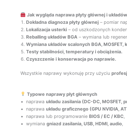
Jak wygląda naprawa płyty głównej i układó
Dokładna diagnoza płyty głównej
– pomiar napi
Lokalizacja usterki
– od uszkodzonych kondens
Reballing układów BGA
– wymiana lub regener
Wymiana układów scalonych BGA, MOSFET, ko
Testy stabilności, temperatury i obciążenia.
Czyszczenie i konserwacja po naprawie.
Wszystkie naprawy wykonuję przy użyciu
profes
Typowe naprawy płyt głównych
naprawa
układu zasilania (DC-DC, MOSFET, p
naprawa
układu graficznego (GPU NVIDIA, ATI,
naprawa lub programowanie
BIOS / EC / KBC
,
wymiana
gniazd zasilania, USB, HDMI, audio
,