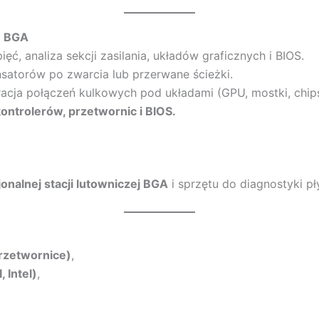
w BGA
ęć, analiza sekcji zasilania, układów graficznych i BIOS.
atorów po zwarcia lub przerwane ścieżki.
acja połączeń kulkowych pod układami (GPU, mostki, chips
ntrolerów, przetwornic i BIOS.
jonalnej stacji lutowniczej BGA
i sprzętu do diagnostyki p
rzetwornice)
,
 Intel)
,