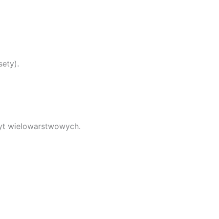
ety).
łyt wielowarstwowych.