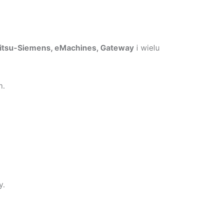
Fujitsu-Siemens, eMachines, Gateway
i wielu
m.
y.