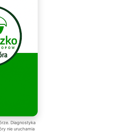
órze. Diagnostyka
óry nie uruchamia