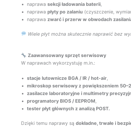
naprawa
sekcji ładowania baterii
,
naprawa
płyty po zalaniu
(czyszczenie, wymia
naprawa
zwarć i przerw w obwodach zasilani
Wiele płyt można skutecznie naprawić bez wym
Zaawansowany sprzęt serwisowy
W naprawach wykorzystuję m.in.:
stacje lutownicze BGA / IR / hot-air
,
mikroskop serwisowy z powiększeniem 50–
zasilacze laboratoryjne i multimetry precyzyj
programatory BIOS / EEPROM
,
tester płyt głównych z analizą POST.
Dzięki temu naprawy są
dokładne, trwałe i bezpi