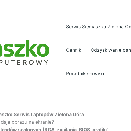
Serwis Siemaszko Zielona G
Cennik
Odzyskiwanie da
Poradnik serwisu
maszko Serwis Laptopów Zielona Góra
 daje obrazu na ekranie?
kładów scalonych (BGA, zasilania, BIOS, grafiki)
.