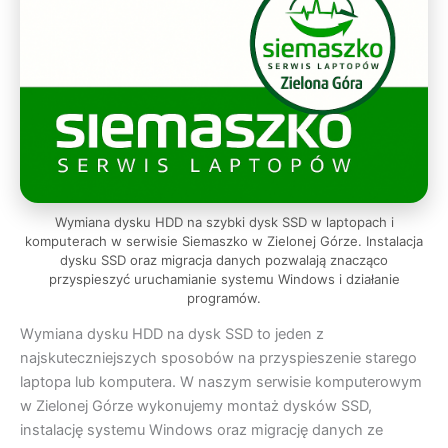
Wymiana dysku HDD na szybki dysk SSD w laptopach i
komputerach w serwisie Siemaszko w Zielonej Górze. Instalacja
dysku SSD oraz migracja danych pozwalają znacząco
przyspieszyć uruchamianie systemu Windows i działanie
programów.
Wymiana dysku HDD na dysk SSD to jeden z
najskuteczniejszych sposobów na przyspieszenie starego
laptopa lub komputera. W naszym serwisie komputerowym
w Zielonej Górze wykonujemy montaż dysków SSD,
instalację systemu Windows oraz migrację danych ze