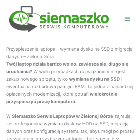
Przejdź
do
treści
Przyspieszenie laptopa – wymiana dysku na SSD z migracją
danych – Zielona Góra
Twój laptop działa bardzo wolno, zawiesza się, długo się
uruchamia?
W wielu przypadkach rozwiązaniem nie jest
zakup nowego sprzętu, tylko
wymiana dysku na SSD
i
ewentualna rozbudowa pamięci RAM. To jedna z najbardziej
opłacalnych modernizacji, która potrafi
wielokrotnie
przyspieszyć pracę komputera
.
W
Siemaszko Serwis Laptopów w Zielonej Górze
zajmuję
się profesjonalną wymianą dysków HDD na SSD, migracją
danych oraz konfiguracją systemu tak, abyś mógł po prostu
zacząć pracę na szybszym laptopie – bez stresu, bez