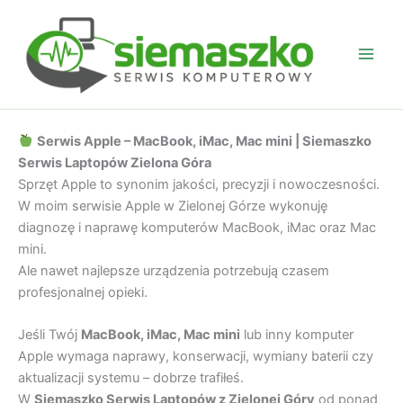
Przejdź
do
treści
Serwis Apple – MacBook, iMac, Mac mini | Siemaszko
Serwis Laptopów Zielona Góra
Sprzęt Apple to synonim jakości, precyzji i nowoczesności.
W moim serwisie Apple w Zielonej Górze wykonuję
diagnozę i naprawę komputerów MacBook, iMac oraz Mac
mini.
Ale nawet najlepsze urządzenia potrzebują czasem
profesjonalnej opieki.
Jeśli Twój
MacBook, iMac, Mac mini
lub inny komputer
Apple wymaga naprawy, konserwacji, wymiany baterii czy
aktualizacji systemu – dobrze trafiłeś.
W
Siemaszko Serwis Laptopów z Zielonej Góry
od ponad