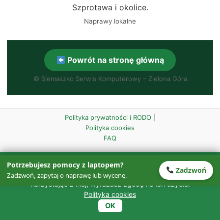
Szprotawa i okolice.
Naprawy lokalne
Powrót na stronę główną
©
Siemaszko Serwis Komputerowy – Zielona Góra
Polityka prywatności i RODO
|
Polityka cookies
FAQ
Ta strona wykorzystuje pliki cookies w celu zapewnienia
Potrzebujesz pomocy z laptopem?
Zadzwoń
prawidłowego działania oraz w celach analitycznych.
Zadzwoń, zapytaj o naprawę lub wycenę.
Korzystając z niej, wyrażasz zgodę na ich użycie.
Polityka cookies
OK