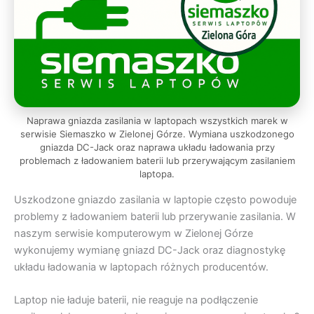
Naprawa gniazda zasilania w laptopach wszystkich marek w
serwisie Siemaszko w Zielonej Górze. Wymiana uszkodzonego
gniazda DC-Jack oraz naprawa układu ładowania przy
problemach z ładowaniem baterii lub przerywającym zasilaniem
laptopa.
Uszkodzone gniazdo zasilania w laptopie często powoduje
problemy z ładowaniem baterii lub przerywanie zasilania. W
naszym serwisie komputerowym w Zielonej Górze
wykonujemy wymianę gniazd DC-Jack oraz diagnostykę
układu ładowania w laptopach różnych producentów.
Laptop nie ładuje baterii, nie reaguje na podłączenie