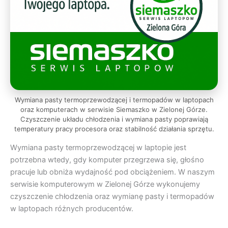
Wymiana pasty termoprzewodzącej i termopadów w laptopach
oraz komputerach w serwisie Siemaszko w Zielonej Górze.
Czyszczenie układu chłodzenia i wymiana pasty poprawiają
temperatury pracy procesora oraz stabilność działania sprzętu.
Wymiana pasty termoprzewodzącej w laptopie jest
potrzebna wtedy, gdy komputer przegrzewa się, głośno
pracuje lub obniża wydajność pod obciążeniem. W naszym
serwisie komputerowym w Zielonej Górze wykonujemy
czyszczenie chłodzenia oraz wymianę pasty i termopadów
w laptopach różnych producentów.