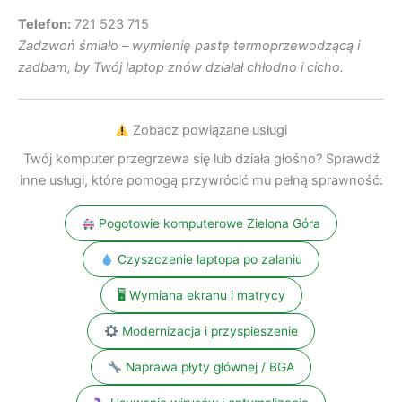
Telefon:
721 523 715
Zadzwoń śmiało – wymienię pastę termoprzewodzącą i
zadbam, by Twój laptop znów działał chłodno i cicho.
Zobacz powiązane usługi
Twój komputer przegrzewa się lub działa głośno? Sprawdź
inne usługi, które pomogą przywrócić mu pełną sprawność:
Pogotowie komputerowe Zielona Góra
Czyszczenie laptopa po zalaniu
🖥 Wymiana ekranu i matrycy
Modernizacja i przyspieszenie
Naprawa płyty głównej / BGA