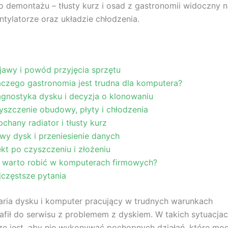
o demontażu – tłusty kurz i osad z gastronomii widoczny n
ntylatorze oraz układzie chłodzenia.
jawy i powód przyjęcia sprzętu
aczego gastronomia jest trudna dla komputera?
agnostyka dysku i decyzja o klonowaniu
yszczenie obudowy, płyty i chłodzenia
chany radiator i tłusty kurz
wy dysk i przeniesienie danych
ekt po czyszczeniu i złożeniu
 warto robić w komputerach firmowych?
jczęstsze pytania
ria dysku i komputer pracujący w trudnych warunkach
afił do serwisu z problemem z dyskiem. W takich sytuacja
ze jest, aby nie wykonywać pochopnych działań, które mo