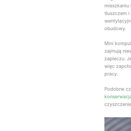
mieszkaniu k
tłuszczem i
wentylacyjn
obudowy.
Mini komput
zajmują nie
zapleczu. J
więc zapcha
pracy.
Podobne czy
konserwacj
czyszczenie