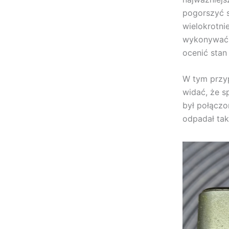
pogorszyć s
wielokrotni
wykonywać 
ocenić stan
W tym przyp
widać, że s
był połączo
odpadał tak