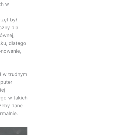
ch w
rzęt był
czny dla
łównej,
ku, dlatego
onowanie,
ał w trudnym
mputer
iej
ego w takich
 żeby dane
rmalnie.