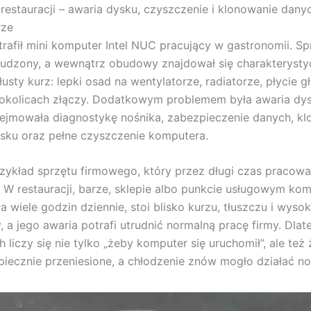
 restauracji – awaria dysku, czyszczenie i klonowanie dany
rze
trafił mini komputer Intel NUC pracujący w gastronomii. Sp
udzony, a wewnątrz obudowy znajdował się charakterysty
tłusty kurz: lepki osad na wentylatorze, radiatorze, płycie g
okolicach złączy. Dodatkowym problemem była awaria dys
jmowała diagnostykę nośnika, zabezpieczenie danych, kl
sku oraz pełne czyszczenie komputera.
zykład sprzętu firmowego, który przez długi czas pracow
 W restauracji, barze, sklepie albo punkcie usługowym ko
a wiele godzin dziennie, stoi blisko kurzu, tłuszczu i wysok
, a jego awaria potrafi utrudnić normalną pracę firmy. Dlat
 liczy się nie tylko „żeby komputer się uruchomił”, ale też
piecznie przeniesione, a chłodzenie znów mogło działać no