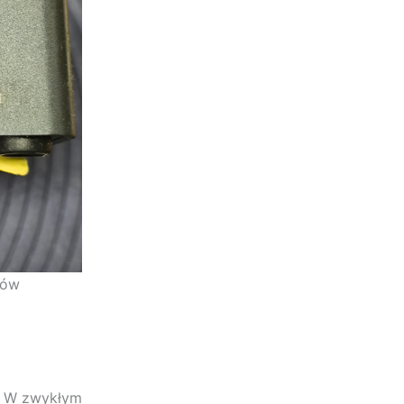
tów
ł. W zwykłym