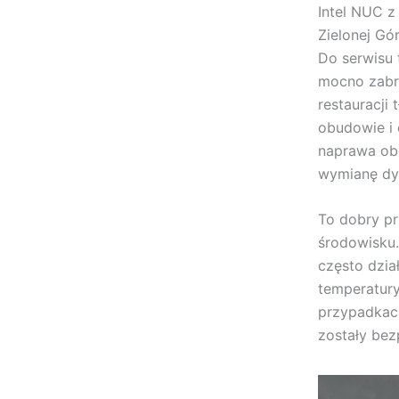
Intel NUC z
Zielonej Gó
Do serwisu 
mocno zabr
restauracji 
obudowie i 
naprawa obe
wymianę dy
To dobry pr
środowisku.
często dział
temperatury
przypadkach
zostały bez