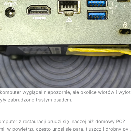
komputer wyglądał niepozornie, ale okolice wlotów i wylo
yły zabrudzone tłustym osadem.
mputer z restauracji brudzi się inaczej niż domowy PC?
ii w powietrzu często unosi się para, tłuszcz i drobny py