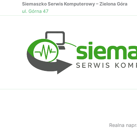
Przejdź
Siemaszko Serwis Komputerowy – Zielona Góra
ul. Górna 47
do
treści
Realna nap