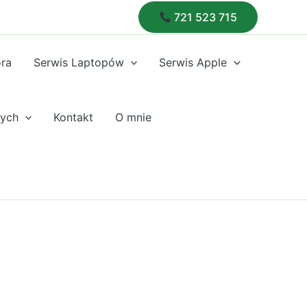
721 523 715
óra
Serwis Laptopów
Serwis Apple
nych
Kontakt
O mnie