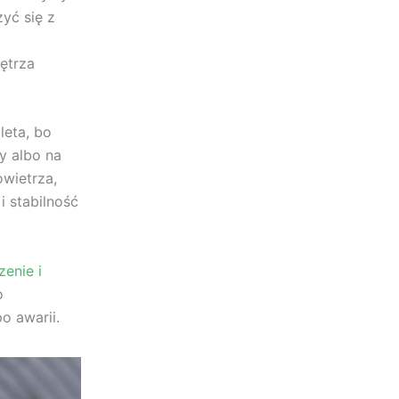
zyć się z
ętrza
leta, bo
y albo na
owietrza,
i stabilność
enie i
o
o awarii.