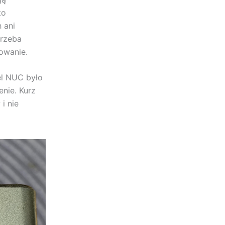
to
 ani
trzeba
owanie.
el NUC było
nie. Kurz
i nie