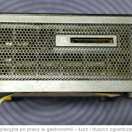
ylacyjna po pracy w gastronomii – kurz i tłuszcz ogranicza