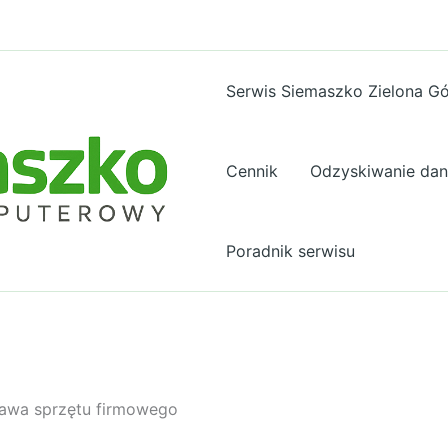
Serwis Siemaszko Zielona G
Cennik
Odzyskiwanie da
Poradnik serwisu
rawa sprzętu firmowego