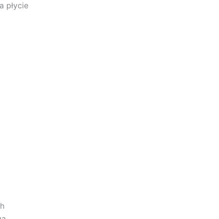
a płycie
ch
gą