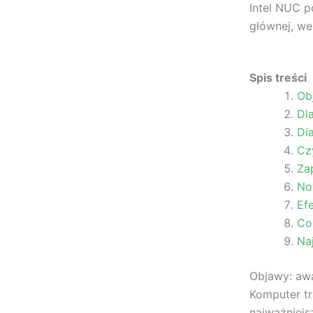
Intel NUC p
głównej, we
Spis treści
Ob
Dl
Di
Cz
Zap
No
Ef
Co
Na
Objawy: awa
Komputer tr
najważniejs