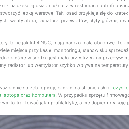
urz najczęściej osiada luźno, a w restauracji potrafi połąc
 stworzyć lepką warstwę. Taki osad przykleja się do kratek
ych, wentylatora, radiatora, przewodów, płyty głównej i wn
ery, takie jak Intel NUC, mają bardzo małą obudowę. To za
wiele miejsca przy kasie, monitoringu, stanowisku sprzedaż
ednocześnie w środku jest mało przestrzeni na przepływ p
ny radiator lub wentylator szybko wpływa na temperatury 
szczenie sprzętu opisuję szerzej na stronie usługi:
czyszcz
a laptopa oraz komputera
. W przypadku sprzętu firmoweg
 warto traktować jako profilaktykę, a nie dopiero reakcję p