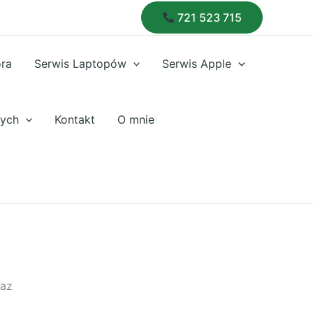
721 523 715
óra
Serwis Laptopów
Serwis Apple
nych
Kontakt
O mnie
raz