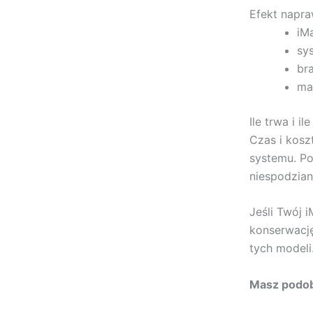
Efekt napr
iM
sys
br
ma
Ile trwa i i
Czas i kosz
systemu. Po
niespodzian
Jeśli Twój 
konserwację
tych modeli
Masz podo