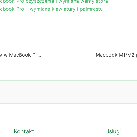
cbook Pro czyszczenie i wymiana wentylatora
cbook Pro – wymiana klawiatury i palmrestu
Wymiana matrycy w MacBook Pro A2338 M1
Kontakt
Usługi