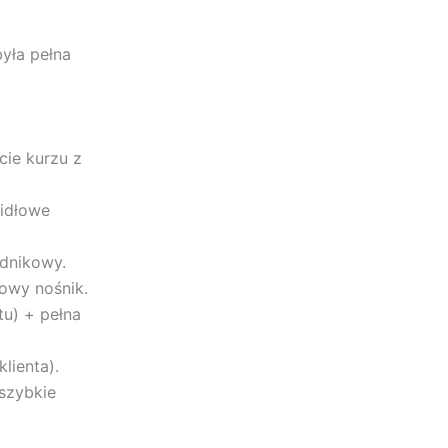
yła pełna
cie kurzu z
idłowe
odnikowy.
nowy nośnik.
u) + pełna
lienta).
 szybkie