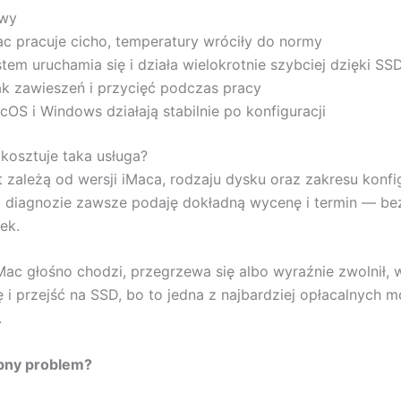
awy
ac pracuje cicho, temperatury wróciły do normy
tem uruchamia się i działa wielokrotnie szybciej dzięki SS
ak zawieszeń i przycięć podczas pracy
cOS i Windows działają stabilnie po konfiguracji
le kosztuje taka usługa?
t zależą od wersji iMaca, rodzaju dysku oraz zakresu konfig
 diagnozie zawsze podaję dokładną wycenę i termin — be
ek.
iMac głośno chodzi, przegrzewa się albo wyraźnie zwolnił, 
 i przejść na SSD, bo to jedna z najbardziej opłacalnych m
.
bny problem?