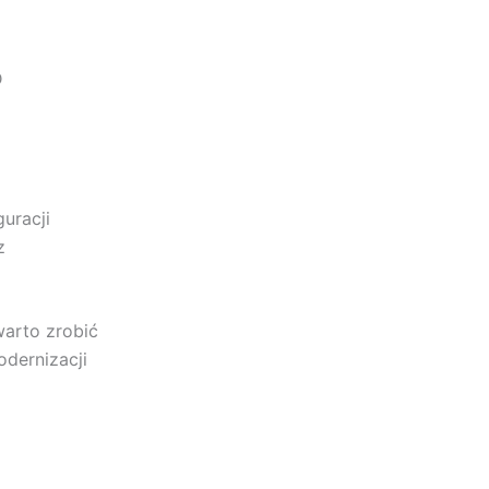
D
uracji
z
warto zrobić
odernizacji