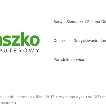
Serwis Siemaszko Zielona G
Cennik
Odzyskiwanie da
Poradnik serwisu
e układu chłodzenia iMac 2017 + wymiana dysku na SSD o
a systemu