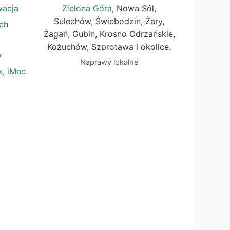
wacja
Zielona Góra
, Nowa Sól,
Sulechów, Świebodzin, Żary,
ch
Żagań, Gubin, Krosno Odrzańskie,
Kożuchów, Szprotawa i okolice.
w
Naprawy lokalne
, iMac