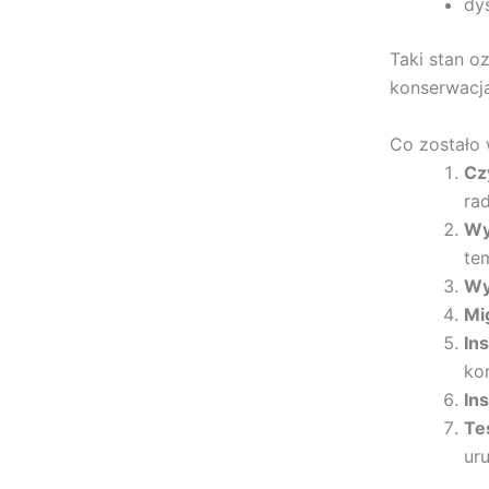
dy
Taki stan o
konserwacja
Co zostało
Cz
ra
Wy
te
Wy
Mi
In
kon
In
Te
ur