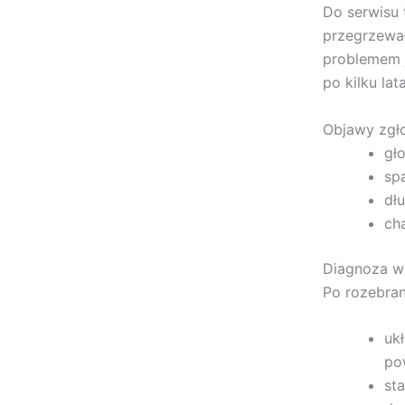
Do serwisu 
przegrzewał
problemem j
po kilku la
Objawy zgło
gł
sp
dł
ch
Diagnoza w 
Po rozebra
uk
po
st