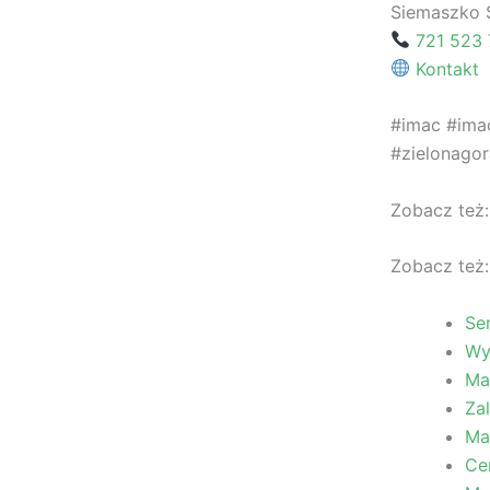
Siemaszko 
721 523 
Kontakt
#imac #ima
#zielonagor
Zobacz też:
Zobacz też:
Se
Wy
Ma
Za
Ma
Ce