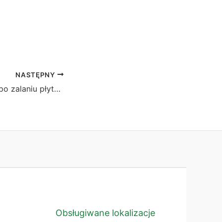
NASTĘPNY
Macbook M1/M2 po zalaniu płyty głównej kawą
Obsługiwane lokalizacje