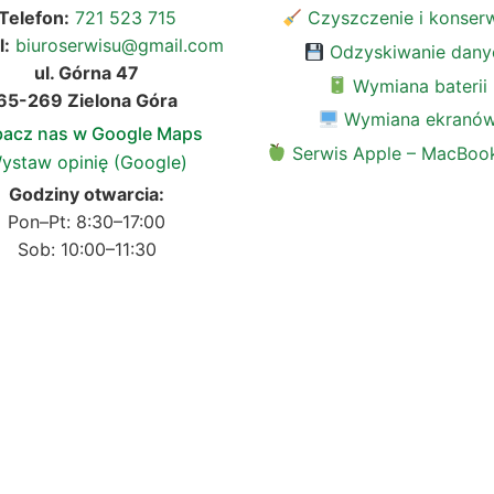
Telefon:
721 523 715
Czyszczenie i konser
l:
biuroserwisu@gmail.com
Odzyskiwanie dany
ul. Górna 47
Wymiana baterii
65-269 Zielona Góra
Wymiana ekranó
acz nas w Google Maps
Serwis Apple – MacBook
ystaw opinię (Google)
Godziny otwarcia:
Pon–Pt: 8:30–17:00
Sob: 10:00–11:30