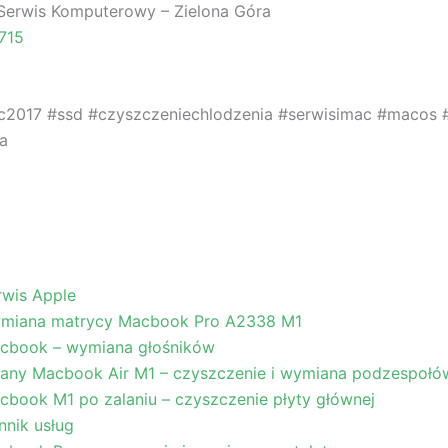
Serwis Komputerowy – Zielona Góra
715
c2017 #ssd #czyszczeniechlodzenia #serwisimac #macos
a
rwis Apple
miana matrycy Macbook Pro A2338 M1
cbook – wymiana głośników
lany Macbook Air M1 – czyszczenie i wymiana podzespołó
cbook M1 po zalaniu – czyszczenie płyty głównej
nnik usług