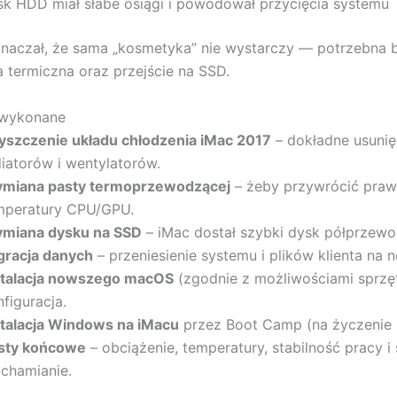
sk HDD miał słabe osiągi i powodował przycięcia systemu
znaczał, że sama „kosmetyka” nie wystarczy — potrzebna b
 termiczna oraz przejście na SSD.
 wykonane
yszczenie układu chłodzenia iMac 2017
– dokładne usunię
diatorów i wentylatorów.
miana pasty termoprzewodzącej
– żeby przywrócić praw
mperatury CPU/GPU.
miana dysku na SSD
– iMac dostał szybki dysk półprzew
gracja danych
– przeniesienie systemu i plików klienta na 
stalacja nowszego macOS
(zgodnie z możliwościami sprzęt
figuracja.
stalacja Windows na iMacu
przez Boot Camp (na życzenie k
sty końcowe
– obciążenie, temperatury, stabilność pracy i
uchamianie.