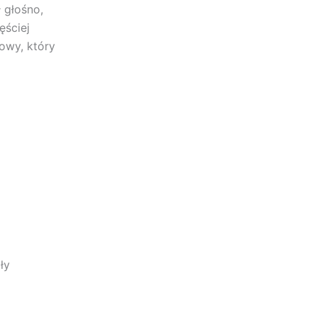
 głośno,
ęściej
owy, który
ły