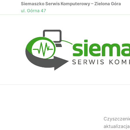
Przejdź
Siemaszko Serwis Komputerowy – Zielona Góra
ul. Górna 47
do
treści
Czyszczeni
aktualizacj