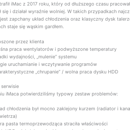
trafił iMac z 2017 roku, który od dłuższego czasu pracował
 się i działał wyraźnie wolniej. W takich przypadkach najcz
est zapchany układ chłodzenia oraz klasyczny dysk talerz
tach staje się wąskim gardłem.
szone przez klienta
ośna praca wentylatorów i podwyższone temperatury
adki wydajności, „mulenie” systemu
ugie uruchamianie i wczytywanie programów
arakterystyczne „chrupanie” / wolna praca dysku HDD
serwisie
niu iMaca potwierdziliśmy typowy zestaw problemów:
ład chłodzenia był mocno zaklejony kurzem (radiator i kana
wietrza)
ara pasta termoprzewodząca straciła właściwości