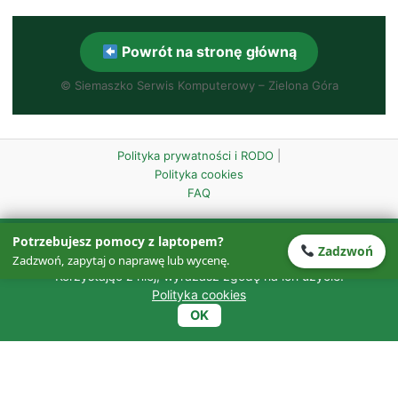
Powrót na stronę główną
©
Siemaszko Serwis Komputerowy – Zielona Góra
Polityka prywatności i RODO
|
Polityka cookies
FAQ
Ta strona wykorzystuje pliki cookies w celu zapewnienia
Potrzebujesz pomocy z laptopem?
Zadzwoń
prawidłowego działania oraz w celach analitycznych.
Zadzwoń, zapytaj o naprawę lub wycenę.
Korzystając z niej, wyrażasz zgodę na ich użycie.
Polityka cookies
OK