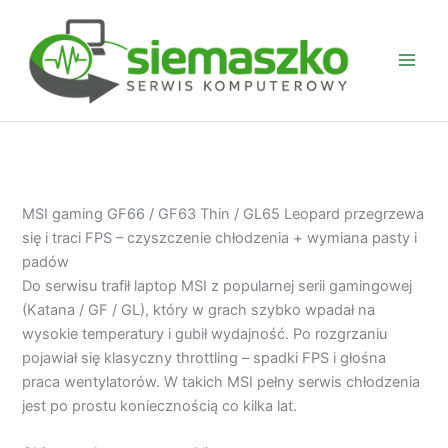
Przejdź
do
treści
MSI gaming GF66 / GF63 Thin / GL65 Leopard przegrzewa
się i traci FPS – czyszczenie chłodzenia + wymiana pasty i
padów
Do serwisu trafił laptop MSI z popularnej serii gamingowej
(Katana / GF / GL), który w grach szybko wpadał na
wysokie temperatury i gubił wydajność. Po rozgrzaniu
pojawiał się klasyczny throttling – spadki FPS i głośna
praca wentylatorów. W takich MSI pełny serwis chłodzenia
jest po prostu koniecznością co kilka lat.