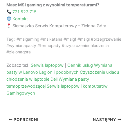
Masz MSI gaming z wysokimi temperaturami?
721 523 715
Kontakt
Siemaszko Serwis Komputerowy – Zielona Góra
Tagi: #msigaming #msikatana #msigf #msigl #przegrzewanie
#wymianapasty #termopady #czyszczeniechlodzenia
#zielonagora
Zobacz też:
Serwis laptopów
|
Cennik usług
Wymiana
pasty w Lenovo Legion i podobnych
Czyszczenie układu
chłodzenia w laptopie Dell
Wymiana pasty
termoprzewodzącej
Serwis laptopów i komputerów
Gamingowych
POPRZEDNI
NASTĘPNY