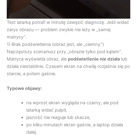
Test latarką potrafi w minutę zawęzić diagnozę. Jeśli widać
zarys obrazu — problem zwykle nie leży w „samej
matrycy”.
1) Brak podświetlenia (obraz jest, ale „ciemny”)
Najczęstszy scenariusz przy „obrazie tylko pod kątem”.
Matryca wyświetla obraz, ale
podświetlenie nie działa
lub
działa niestabilnie. Czasem ekran na chwilę rozjaśnia się po
starcie, a potem gaśnie.
Typowe objawy:
na wprost ekran wygląda na czarny, ale pod
latarką widać pulpit,
jasność nie reaguje lub skacze,
po kilku minutach ekran gaśnie, a laptop działa
dalej.