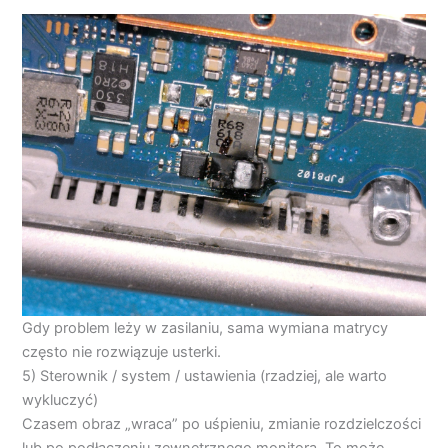
Gdy problem leży w zasilaniu, sama wymiana matrycy
często nie rozwiązuje usterki.
5) Sterownik / system / ustawienia (rzadziej, ale warto
wykluczyć)
Czasem obraz „wraca” po uśpieniu, zmianie rozdzielczości
lub po podłączeniu zewnętrznego monitora. To może