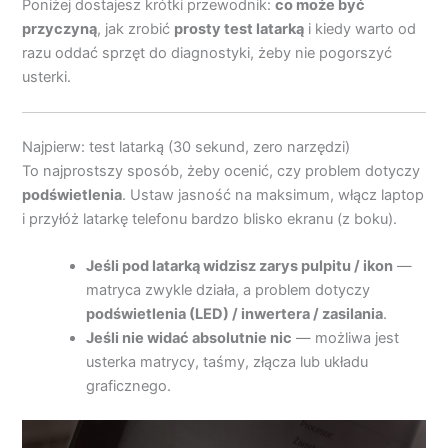
Poniżej dostajesz krótki przewodnik:
co może być
przyczyną
, jak zrobić
prosty test latarką
i kiedy warto od
razu oddać sprzęt do diagnostyki, żeby nie pogorszyć
usterki.
Najpierw: test latarką (30 sekund, zero narzędzi)
To najprostszy sposób, żeby ocenić, czy problem dotyczy
podświetlenia
. Ustaw jasność na maksimum, włącz laptop
i przyłóż latarkę telefonu bardzo blisko ekranu (z boku).
Jeśli pod latarką widzisz zarys pulpitu / ikon
—
matryca zwykle działa, a problem dotyczy
podświetlenia (LED) / inwertera / zasilania
.
Jeśli nie widać absolutnie nic
— możliwa jest
usterka matrycy, taśmy, złącza lub układu
graficznego.