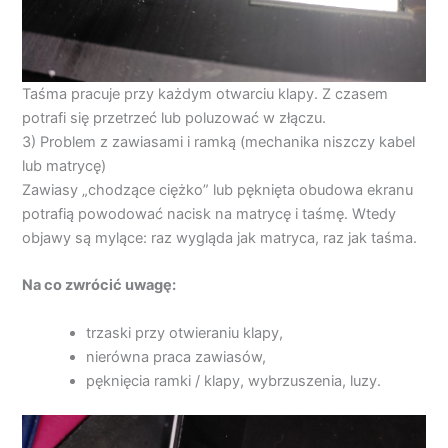
Taśma pracuje przy każdym otwarciu klapy. Z czasem
potrafi się przetrzeć lub poluzować w złączu.
3) Problem z zawiasami i ramką (mechanika niszczy kabel
lub matrycę)
Zawiasy „chodzące ciężko” lub pęknięta obudowa ekranu
potrafią powodować nacisk na matrycę i taśmę. Wtedy
objawy są mylące: raz wygląda jak matryca, raz jak taśma.
Na co zwrócić uwagę:
trzaski przy otwieraniu klapy,
nierówna praca zawiasów,
pęknięcia ramki / klapy, wybrzuszenia, luzy.