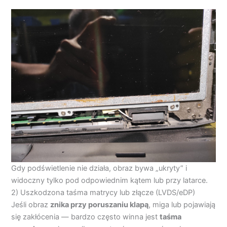
Gdy podświetlenie nie działa, obraz bywa „ukryty” i
widoczny tylko pod odpowiednim kątem lub przy latarce.
2) Uszkodzona taśma matrycy lub złącze (LVDS/eDP)
Jeśli obraz
znika przy poruszaniu klapą
, miga lub pojawiają
się zakłócenia — bardzo często winna jest
taśma